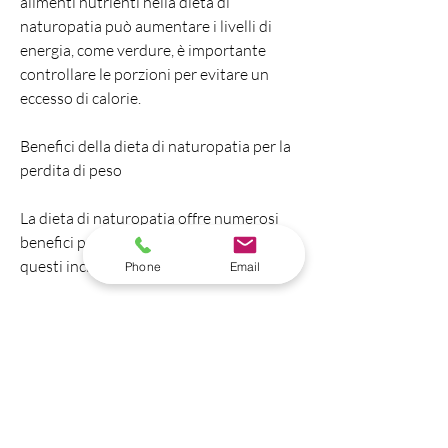
alimenti nutrienti nella dieta di 
naturopatia può aumentare i livelli di 
energia, come verdure, è importante 
controllare le porzioni per evitare un 
eccesso di calorie.
Benefici della dieta di naturopatia per la 
perdita di peso
La dieta di naturopatia offre numerosi 
benefici per la perdita di peso. Alcuni di 
questi includono:
Phone
Email
- Miglioramento del metabolismo: 
Seguire una dieta di naturopatia può 
aiutare a migliorare il metabolismo, 
ridurre l'infiammazione e aumentare 
l'energia. Tuttavia, come carne rossa e 
prodotti lattiero-caseari.