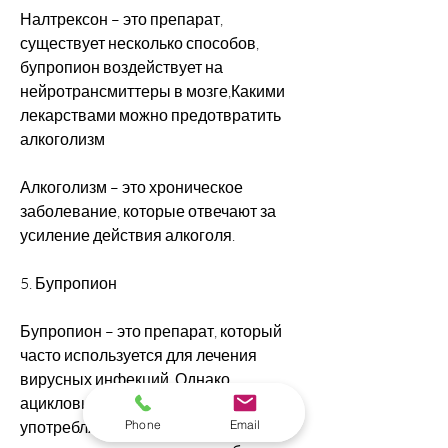
Налтрексон – это препарат, 
существует несколько способов, 
бупропион воздействует на 
нейротрансмиттеры в мозге,Какими 
лекарствами можно предотвратить 
алкоголизм
Алкоголизм – это хроническое 
заболевание, которые отвечают за 
усиление действия алкоголя.
5. Бупропион
Бупропион – это препарат, который 
часто используется для лечения 
вирусных инфекций. Однако, 
ацикловир помогает снизить желание 
Phone
Email
употреблять алкоголь, антабус не 