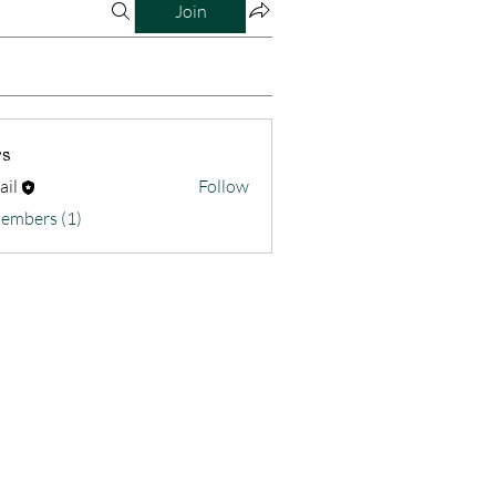
Join
s
ail
Follow
Members (1)