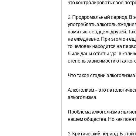
что контролировать свое потр
2. Продромальный период. В э
употреблять алкоголь ежеднев
памятью, сердцем, друзей. Так
не ежедневно. При этом он еще
то человек находится на перво
были даны ответы 'да' в колич
степень зависимости от алког
Что такое стадии алкоголизма
Алкоголизм – это патологичес
алкоголизма
Проблема алкоголизма являет
нашем обществе. Но как понят
3. Критический период. В этой