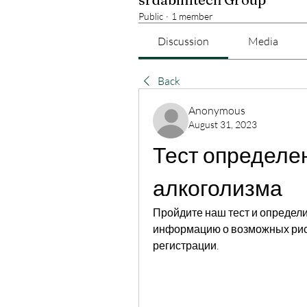
Public
·
1 member
Discussion
Media
Back
Anonymous
August 31, 2023
Тест определен
алкоголизма
Пройдите наш тест и определи
информацию о возможных риска
регистрации.