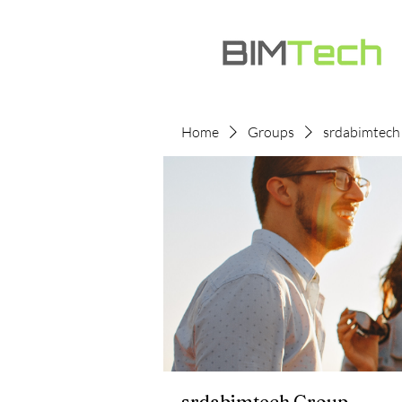
Home
Groups
srdabimtech
srdabimtech Group