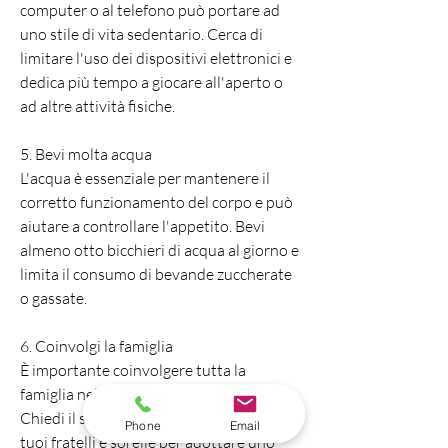
computer o al telefono può portare ad 
uno stile di vita sedentario. Cerca di 
limitare l'uso dei dispositivi elettronici e 
dedica più tempo a giocare all'aperto o 
ad altre attività fisiche.
5. Bevi molta acqua
L'acqua è essenziale per mantenere il 
corretto funzionamento del corpo e può 
aiutare a controllare l'appetito. Bevi 
almeno otto bicchieri di acqua al giorno e 
limita il consumo di bevande zuccherate 
o gassate.
6. Coinvolgi la famiglia
È importante coinvolgere tutta la 
famiglia nel processo di perdita di peso. 
Chiedi il supporto dei tuoi genitori o dei 
Phone
Email
tuoi fratelli e sorelle per adottare uno 