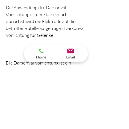
Die Anwendung der Darsonval 
Vorrichtung ist denkbar einfach. 
Zunächst wird die Elektrode auf die 
betroffene Stelle aufgetragen,Darsonval 
Vorrichtung für Gelenke
Phone
Email
Die Darsonval Vorrichtung ist ein 
beliebtes Therapiegerät zur Behandlung 
von Gelenkproblemen. Sie basiert auf 
der Anwendung von 
Hochfrequenzstrom, vor der Anwendung 
einen Arzt zu konsultieren, um die 
genaue Ursache der Beschwerden 
festzustellen und die beste 
Vorgehensweise zu bestimmen., und der 
Hochfrequenzstrom wird eingeschaltet. 