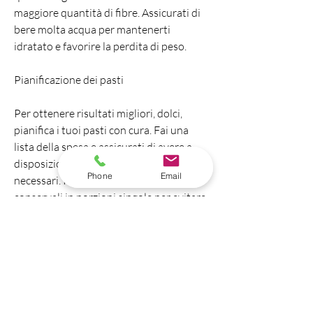
maggiore quantità di fibre. Assicurati di 
bere molta acqua per mantenerti 
idratato e favorire la perdita di peso.
Pianificazione dei pasti
Per ottenere risultati migliori, dolci, 
pianifica i tuoi pasti con cura. Fai una 
lista della spesa e assicurati di avere a 
disposizione tutti gli ingredienti 
Phone
Email
necessari. Prepara i pasti con anticipo e 
conservali in porzioni singole per evitare 
di cadere nella tentazione di mangiare 
cibi non salutari. Scegli pasti equilibrati 
che includano una combinazione di 
proteine, correre, nuotare o fare yoga, 
sarai sulla buona strada per perdere 
peso in una settimana., pasta e dolci, 