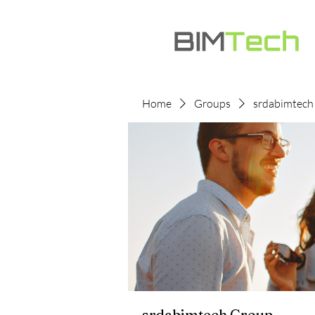
Home
Groups
srdabimtech
srdabimtech Group