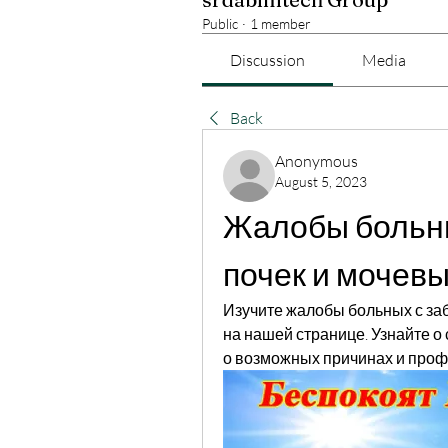
Public
·
1 member
Discussion
Media
Back
Anonymous
August 5, 2023
Жалобы больны
почек и мочев
Изучите жалобы больных с за
на нашей странице. Узнайте о
о возможных причинах и проф