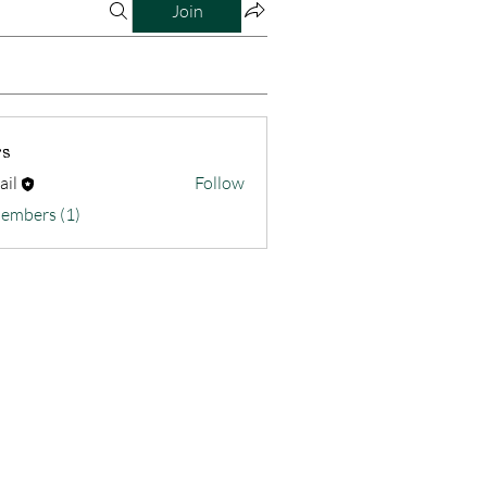
Join
s
ail
Follow
Members (1)