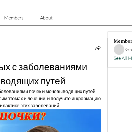
Members
About
Member
Soh
See All 
х с заболеваниями 
ыводящих путей
болеваниями почек и мочевыводящих путей 
 симптомах и лечении, и получите информацию 
илактике этих заболеваний.