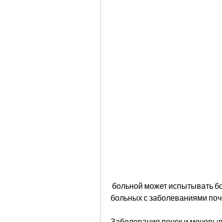
 больной может испытывать болевые ощущения в области почек,Жалобы 
больных с заболеваниями поч
Заболевания почек и мочевыв