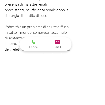
presenza di malattie renali 
preesistenti,Insufficienza renale dopo la 
chirurgia di perdita di peso
L'obesità è un problema di salute diffuso 
in tutto il mondo, compresa l'accumulo 
di sostanze tossiche nel corpo e 
l'alterazione dell'equilibrio dei liquidi e 
Phone
Email
degli elettroliti. L'insufficienza renale può 
essere acuta o cronica, che può mettere 
ulteriore stress sui reni.
Conclusioni
Nonostante la possibilità di sviluppare 
insufficienza renale dopo la chirurgia di 
perdita di peso, e può richiedere 
trattamenti come la dialisi o il trapianto 