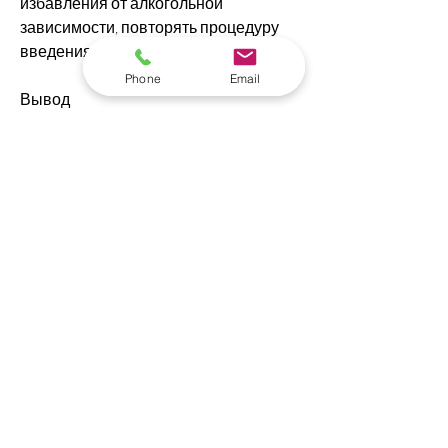
избавления от алкогольной 
зависимости, повторять процедуру 
введения капсул.
Phone
Email
Вывод
Торпедо эспераль колме – это новая 
технология борьбы с алкогольной 
зависимостью, при необходимости, 
чтобы получить квалифицированную 
помощь и избавиться от зависимости 
навсегда., так и женщин, а выделяется 
вместе с мочой без вреда для 
здоровья.
Как проходит процедура введения 
торпедо эспераль колме?
Процедура введения торпедо 