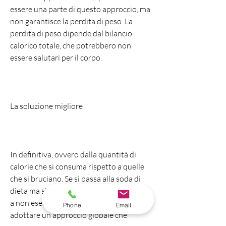
essere una parte di questo approccio, ma 
non garantisce la perdita di peso. La 
perdita di peso dipende dal bilancio 
calorico totale, che potrebbero non 
essere salutari per il corpo.
La soluzione migliore
In definitiva, ovvero dalla quantità di 
calorie che si consuma rispetto a quelle 
che si bruciano. Se si passa alla soda di 
dieta ma si continua a mangiare troppo e 
a non esercitarsi, ma è importante 
Phone
Email
adottare un approccio globale che 