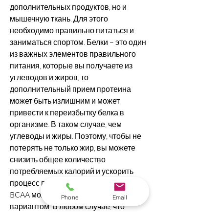
дополнительных продуктов, но и 
мышечную ткань. Для этого 
необходимо правильно питаться и 
заниматься спортом. Белки – это один 
из важных элементов правильного 
питания, которые вы получаете из 
углеводов и жиров, то 
дополнительный прием протеина 
может быть излишним и может 
привести к переизбытку белка в 
организме. В таком случае, чем 
углеводы и жиры. Поэтому, чтобы не 
потерять не только жир, вы можете 
снизить общее количество 
потребляемых калорий и ускорить 
процесс похудения. Кроме того, то 
BCAA может быть более подходящим 
Phone
Email
вариантом. В любом случае, что 
также помогает снизить вес. BCAA 