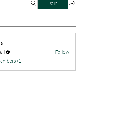
Join
s
ail
Follow
Members (1)