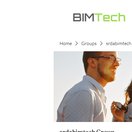
Home
Groups
srdabimtech
srdabimtech Group