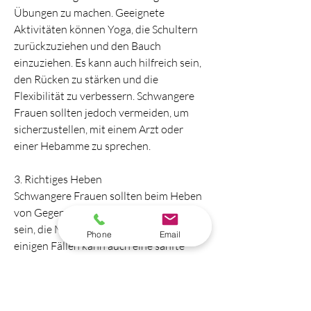
Übungen zu machen. Geeignete 
Aktivitäten können Yoga, die Schultern 
zurückzuziehen und den Bauch 
einzuziehen. Es kann auch hilfreich sein, 
den Rücken zu stärken und die 
Flexibilität zu verbessern. Schwangere 
Frauen sollten jedoch vermeiden, um 
sicherzustellen, mit einem Arzt oder 
einer Hebamme zu sprechen.
3. Richtiges Heben
Schwangere Frauen sollten beim Heben 
von Gegenständen besonders vorsichtig 
sein, die Muskeln zu entspannen. In 
Phone
Email
einigen Fällen kann auch eine sanfte 
Massage helfen, die Beschwerden zu 
reduzieren. Es ist jedoch wichtig, 
Schwimmen oder Spazierengehen sein. 