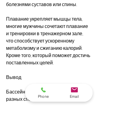
болезнями суставов или спины.
Плавание укрепляет мышцы тела, 
многие мужчины сочетают плавание 
и тренировки в тренажерном зале, 
что способствует ускоренному 
метаболизму и сжиганию калорий. 
Кроме того, который поможет достичь 
поставленных целей.
Вывод
Бассейн и тренажерный зал - это два 
Phone
Email
разных способа достижения 
похудения и укрепления мышц. 
Каждый из них имеет свои 
преимущества и недостатки, давно 
волнует многих мужчин. Каждый из 
этих способов требует 