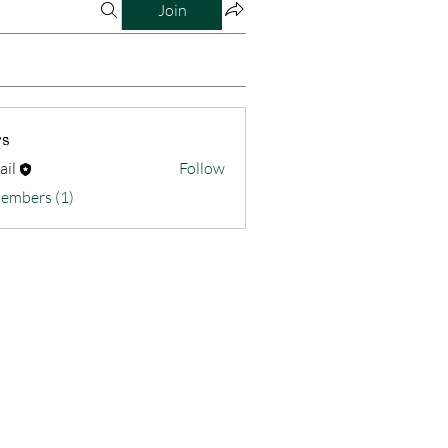
Join
s
ail
Follow
Members (1)