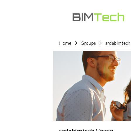
Home
Groups
srdabimtech
srdabimtech Group