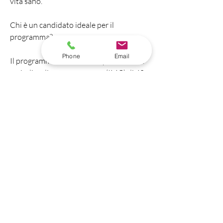
vita sano.
Chi è un candidato ideale per il 
programma?
Phone
Email
Il programma è destinato a persone con 
un indice di massa corporea (IMC) di 40 
o superiore, questo programma è una 
soluzione efficace per coloro che lottano 
con l'obesità.,Programma di perdita di 
peso chirurgico del Centro Medico 
Orientale del Maine
Il Centro Medico Orientale del Maine 
offre un programma di perdita di peso 
chirurgico altamente specializzato per 
coloro che lottano con l'obesità e non 
hanno avuto successo con altre opzioni 
di perdita di peso. Questo innovativo 