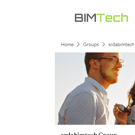
Home
Groups
srdabimtech
srdabimtech Group