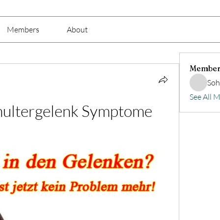
Members
About
Member
Soh
See All 
ultergelenk Symptome 