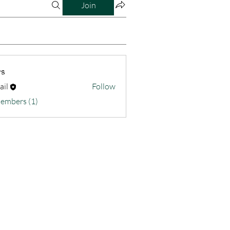
Join
s
ail
Follow
Members (1)