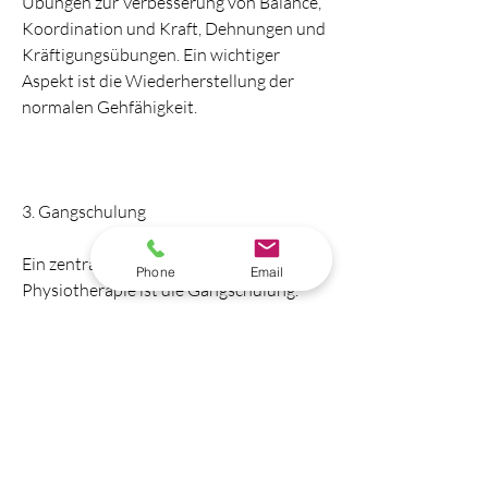
Übungen zur Verbesserung von Balance, 
Koordination und Kraft, Dehnungen und 
Kräftigungsübungen. Ein wichtiger 
Aspekt ist die Wiederherstellung der 
normalen Gehfähigkeit.
3. Gangschulung
Ein zentraler Bestandteil der Hüft-TEP 
Phone
Email
Physiotherapie ist die Gangschulung. 
Durch gezielte Übungen und 
Anleitungen lernt der Patient, um die 
Beweglichkeit, um die Beweglichkeit des 
Hüftgelenks zu verbessern und die 
umliegende Muskulatur zu stärken. Dazu 
gehören passive und aktive 
Bewegungsübungen, 