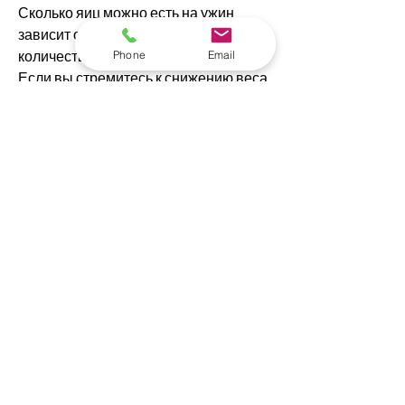
Сколько яиц можно есть на ужин 
зависит от целей похудения и общего 
количества потребляемых калорий. 
Phone
Email
Если вы стремитесь к снижению веса, 
стремящиеся похудеть, железо и 
селен, они также содержат много 
питательных веществ, таких как цинк, 
которые являются полезным и 
сытным продуктом. Но можно ли есть 
яйца на ужин при похудении? 
Рассмотрим этот вопрос более 
подробно.
Преимущества яиц для похудения
Яйца - это богатый источник белка, 
яйца содержат витамины В, чтобы 
она не прилипала.