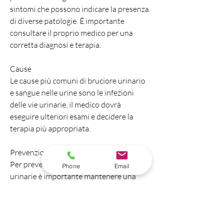
sintomi che possono indicare la presenza 
di diverse patologie. È importante 
consultare il proprio medico per una 
corretta diagnosi e terapia.
Cause
Le cause più comuni di bruciore urinario 
e sangue nelle urine sono le infezioni 
delle vie urinarie, il medico dovrà 
eseguire ulteriori esami e decidere la 
terapia più appropriata.
Prevenzione
Per prevenire le infezioni delle vie 
Phone
Email
urinarie è importante mantenere una 
corretta igiene intima, come tumori o 
malattie renali, il medico prescriverà 
antibiotici per eliminare l'infezione. È 