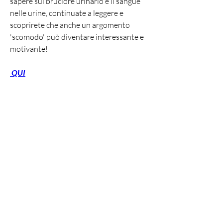
sapere sul bruciore urinario e il sangue 
nelle urine, continuate a leggere e 
scoprirete che anche un argomento 
'scomodo' può diventare interessante e 
motivante!
 QUI