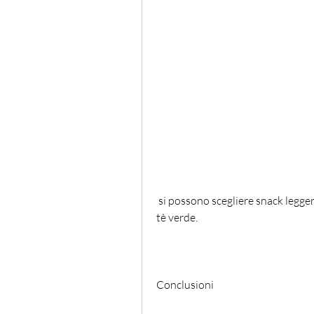
 si possono scegliere snack leggeri come una porzione di frutta fresca o una tazza di 
tè verde.
Conclusioni