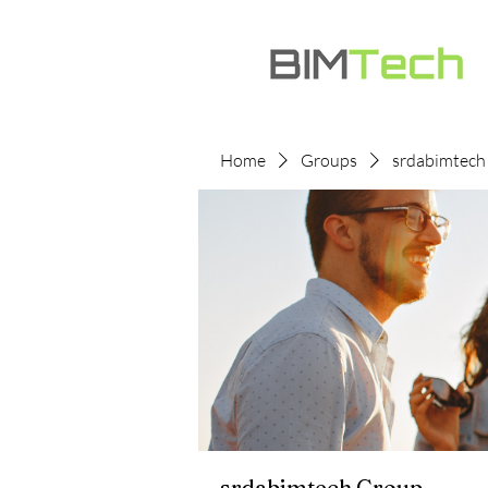
Home
Groups
srdabimtech
srdabimtech Group