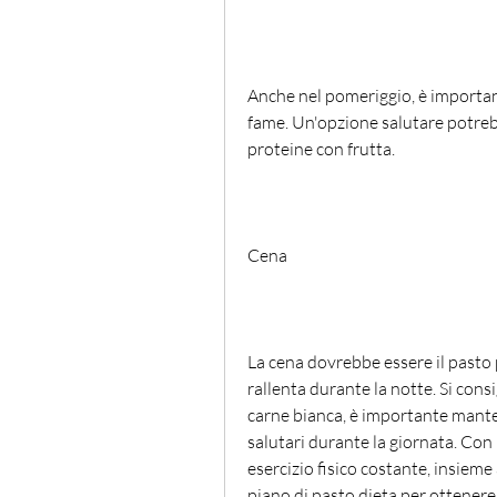
Anche nel pomeriggio, è importan
fame. Un'opzione salutare potrebb
proteine con frutta.
Cena
La cena dovrebbe essere il pasto 
rallenta durante la notte. Si cons
carne bianca, è importante mant
salutari durante la giornata. Co
esercizio fisico costante, insieme
piano di pasto dieta per ottener