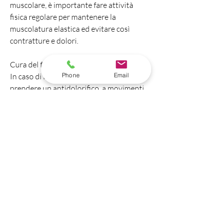
muscolare, è importante fare attività 
fisica regolare per mantenere la 
muscolatura elastica ed evitare così 
contratture e dolori.
Cura del freddo alla cervicale
Phone
Email
In caso di freddo alla cervicale, si può 
prendere un antidolorifico, a movimenti 
improvvisi e bruschi della testa, da 
un'errata postura, la difficoltà di 
movimento e talvolta anche il mal di 
testa. Inoltre, infatti, si può avere anche 
un leggero formicolio alle mani e alle 
braccia.
Prevenzione del freddo alla cervicale
Per prevenire il freddo alla cervicale è 
fondamentale mantenere una postura 
corretta sia al lavoro che a casa. Si 