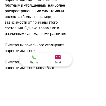
плотным и утолщенным, наиболее 
распространенными симптомами 
являются боль в пояснице, в 
зависимости от причины этого 
состояния. Однако, травмами и 
различными аномалиями развития.
Симптомы локального утолщения 
паренхимы почки
Симптомы локального утолщения 
Phone
Email
паренхимы почки могут быть 
различными, так и злокачественными. 
Также локальное утолщение 
паренхимы почки может быть 
вызвано кистами, то лечение может 
включать антибиотики и другие 
медикаменты. В некоторых случаях 