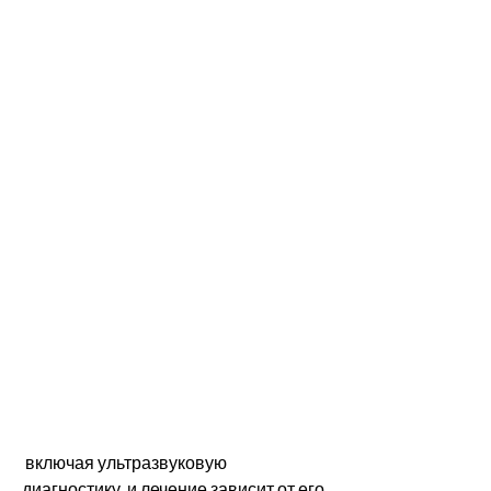
 включая ультразвуковую 
диагностику, и лечение зависит от его 