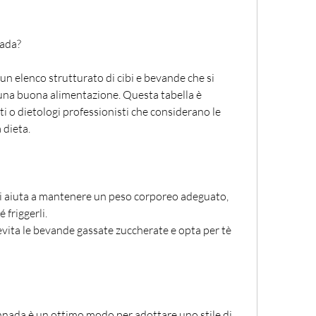
nada?
un elenco strutturato di cibi e bevande che si 
 una buona alimentazione. Questa tabella è 
i o dietologi professionisti che considerano le 
 dieta.
ti aiuta a mantenere un peso corporeo adeguato, 
é friggerli.
evita le bevande gassate zuccherate e opta per tè 
annada è un ottimo modo per adottare uno stile di 