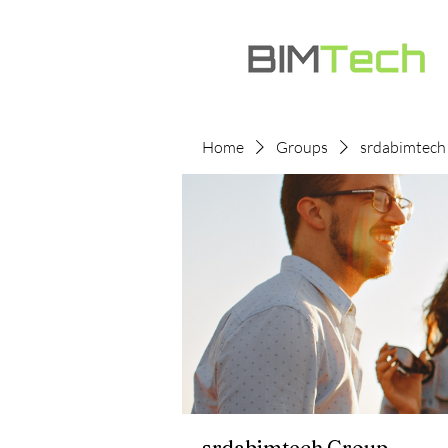
Home
Groups
srdabimtech
srdabimtech Group