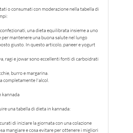
tati o consumati con moderazione nella tabella di 
mpi:
i confezionati, una dieta equilibrata insieme a uno 
le per mantenere una buona salute nel lungo 
posto giusto. In questo articolo, paneer e yogurt 
va, ragi e jowar sono eccellenti fonti di carboidrati 
icchie, burro e margarina.
ta completamente l'alcol.
in kannada
ire una tabella di dieta in kannada:
urati di iniziare la giornata con una colazione 
sa mangiare e cosa evitare per ottenere i migliori 